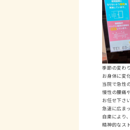
季節の変わ
お身体に変
当院で急性
慢性の腰痛
お任せ下さ
急速に広ま
自粛により
精神的なス