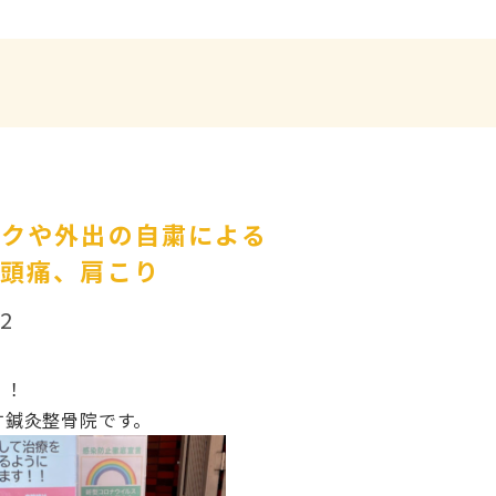
ークや外出の自粛による
、頭痛、肩こり
02
！！
す鍼灸整骨院です。