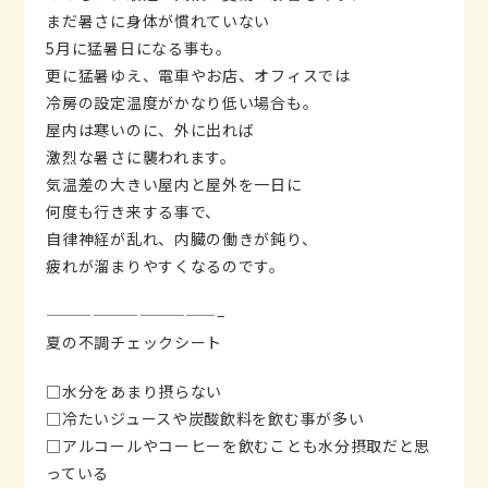
まだ暑さに身体が慣れていない
5月に猛暑日になる事も。
更に猛暑ゆえ、電車やお店、オフィスでは
冷房の設定温度がかなり低い場合も。
屋内は寒いのに、外に出れば
激烈な暑さに襲われます。
気温差の大きい屋内と屋外を一日に
何度も行き来する事で、
自律神経が乱れ、内臓の働きが鈍り、
疲れが溜まりやすくなるのです。
———————————–
夏の不調チェックシート
□水分をあまり摂らない
□冷たいジュースや炭酸飲料を飲む事が多い
□アルコールやコーヒーを飲むことも水分摂取だと思
っている