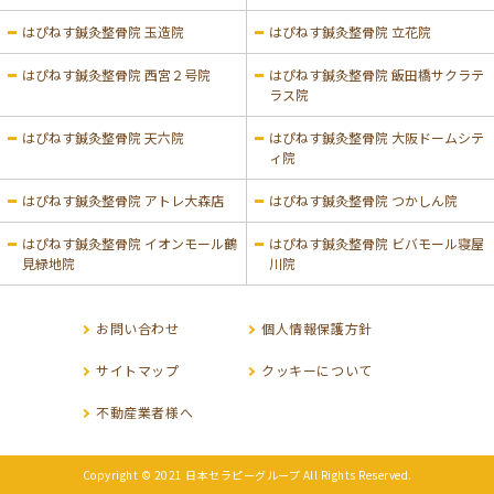
はぴねす鍼灸整骨院 玉造院
はぴねす鍼灸整骨院 立花院
はぴねす鍼灸整骨院 西宮２号院
はぴねす鍼灸整骨院 飯田橋サクラテ
ラス院
はぴねす鍼灸整骨院 天六院
はぴねす鍼灸整骨院 大阪ドームシテ
ィ院
はぴねす鍼灸整骨院 アトレ大森店
はぴねす鍼灸整骨院 つかしん院
はぴねす鍼灸整骨院 イオンモール鶴
はぴねす鍼灸整骨院 ビバモール寝屋
見緑地院
川院
お問い合わせ
個人情報保護方針
サイトマップ
クッキーについて
不動産業者様へ
Copyright © 2021 日本セラピーグループ All Rights Reserved.