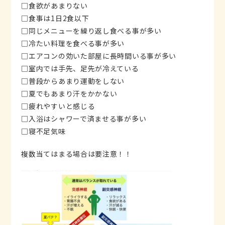
□食欲があまりない
□食事は1日2食以下
□同じメニューを繰り返し食べる事が多い
□冷たい料理を食べる事が多い
□エアコンの効いた部屋に長時間いる事が多い
□室内では手先、足先が冷えている
□普段からあまり運動をしない
□夏でもあまり汗をかかない
□疲れやすいと感じる
□入浴はシャワーで済ませる事が多い
□寝不足気味
複数当てはまる場合は要注意！！