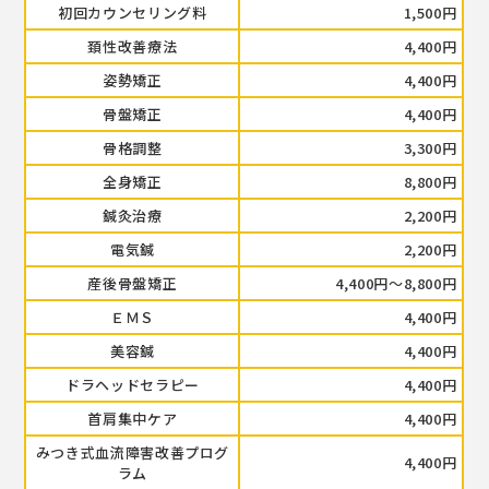
初回カウンセリング料
1,500円
頚性改善療法
4,400円
姿勢矯正
4,400円
骨盤矯正
4,400円
骨格調整
3,300円
全身矯正
8,800円
鍼灸治療
2,200円
電気鍼
2,200円
産後骨盤矯正
4,400円～8,800円
ＥＭＳ
4,400円
美容鍼
4,400円
ドラヘッドセラピー
4,400円
首肩集中ケア
4,400円
みつき式血流障害改善プログ
4,400円
ラム