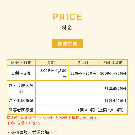
PRICE
料金
保険診療
区分・対象
初診
2回目
3回目以降
500円～1,500
１割～３割
350円～800円
300円～700円
円
ひとり親医療
月2回500円
証
こども医療証
月2回400円
障害者医療証
1回500円（上限3,000円）
初診時には別途初回カウンセリング料を頂戴いたします。
予めご了承ください。
＊交通事故・労災の場合は