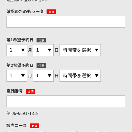
確認のためもう一度
必須
第1希望予約日
任意
月
日
第2希望予約日
任意
月
日
電話番号
必須
例.06-6691-1318
該当コース
必須