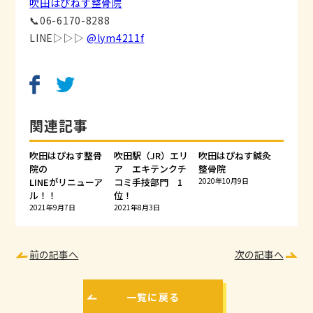
吹田はぴねす整骨院
📞06-6170-8288
LINE▷▷▷
@lym4211f
関連記事
吹田はぴねす整骨
吹田駅（JR）エリ
吹田はぴねす鍼灸
院の
ア エキテンクチ
整骨院
LINEがリニューア
コミ手技部門 1
2020年10月9日
ル！！
位！
2021年9月7日
2021年8月3日
前の記事へ
次の記事へ
一覧に戻る