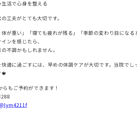
い生活で心身を整える
常の工夫がとても大切です。
く体が重い」「寝ても疲れが残る」「季節の変わり目になる
サインを感じたら、
有の不調かもしれません。
を快適に過ごすには、早めの体調ケアが大切です。当院でし
🍁
Eからもご予約ができます！
8288
@lym4211f