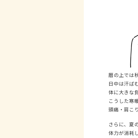
暦の上では
日中は汗ば
体に大きな
こうした寒
頭痛・肩こ
さらに、夏
体力が消耗