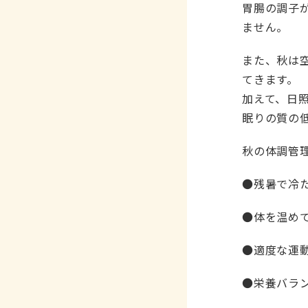
胃腸の調子
ません。
また、秋は
てきます。
加えて、日
眠りの質の
秋の体調管
●残暑で冷
●体を温め
●適度な運
●栄養バラ