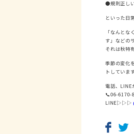
●規則正し
といった日
「なんとな
す」などの
それは秋特
季節の変化
トしています
電話、LIN
📞06-6170-
LINE▷▷▷