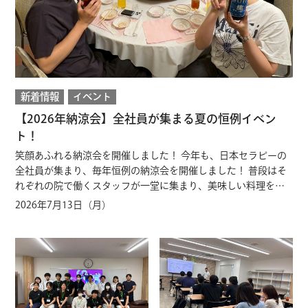
新着情報
イベント
【2026年納涼会】全社員が集まる夏の恒例イベン
ト！
笑顔あふれる納涼会を開催しました！ 今年も、日本セラピーの
全社員が集まり、毎年恒例の納涼会を開催しました！ 普段はそ
れぞれの院で働くスタッフが一堂に集まり、美味しい料理を囲
みながら交流を深める、毎年楽しみにしているイベントの一つ
2026年7月13日（月）
です。 久しぶりに会う同期や研修で一緒だった仲間、普段はな
かなか顔を合わせる機会のない他院のスタッフとも再会し、会
場は開始直後から笑顔でいっぱいでした😊 院や役職を越えて