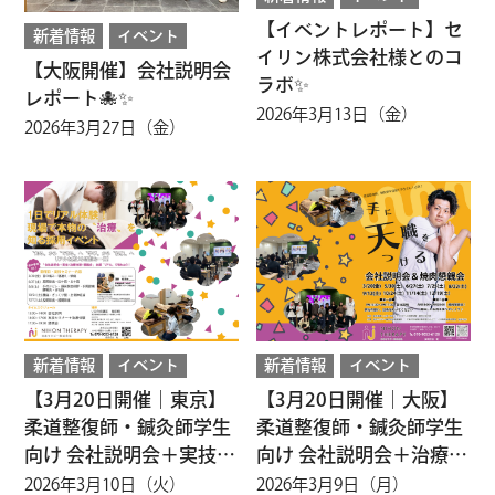
【イベントレポート】セ
新着情報
イベント
イリン株式会社様とのコ
【大阪開催】会社説明会
ラボ✨
レポート🐙✨
2026年3月13日（金）
2026年3月27日（金）
新着情報
イベント
新着情報
イベント
【3月20日開催｜東京】
【3月20日開催｜大阪】
柔道整復師・鍼灸師学生
柔道整復師・鍼灸師学生
向け 会社説明会＋実技セ
向け 会社説明会＋治療体
ミナー✨
験のお知らせ✨
2026年3月10日（火）
2026年3月9日（月）