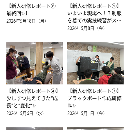
【新人研修レポート⑥
【新人研修レポート⑤】
最終回✨】
いよいよ現場へ！？制服
を着ての実技練習がスタ
2026年5月18日（月）
ート🔥
2026年5月8日（金）
【新人研修レポート④】
【新人研修レポート③】
少しずつ見えてきた“成
ブラックボード作成研修
長”と“変化”✨
📝✨
2026年5月6日（水）
2026年5月1日（金）