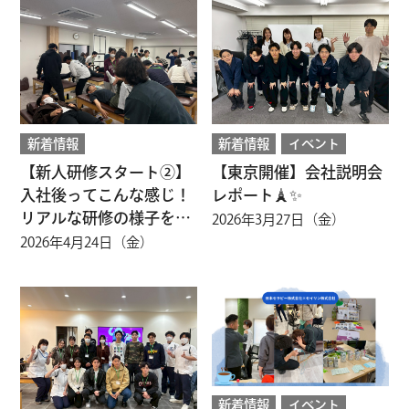
新着情報
新着情報
イベント
【新人研修スタート②】
【東京開催】会社説明会
入社後ってこんな感じ！
レポート🗼✨
リアルな研修の様子を公
2026年3月27日（金）
開✨
2026年4月24日（金）
新着情報
イベント