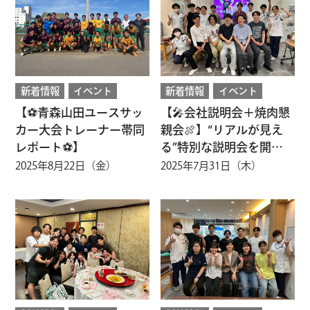
新着情報
イベント
新着情報
イベント
【⚽青森山田ユースサッ
【🎤会社説明会＋焼肉懇
カー大会トレーナー帯同
親会🍖】“リアルが見え
レポート⚽】
る”特別な説明会を開催
しています！
2025年8月22日（金）
2025年7月31日（木）