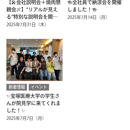
【🎤会社説明会＋焼肉懇
🍻全社員で納涼会を開催
親会🍖】“リアルが見え
しました！🍻
る”特別な説明会を開催
2025年7月14日（月）
しています！
2025年7月31日（木）
新着情報
イベント
✨宝塚医療大学の学生さ
んが院見学に来てくれま
した！✨
2025年7月7日（月）