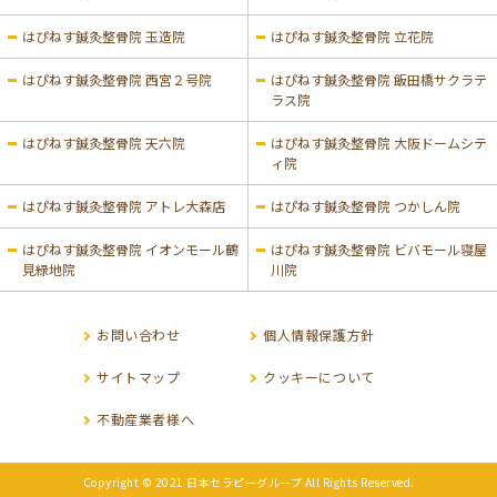
はぴねす鍼灸整骨院 玉造院
はぴねす鍼灸整骨院 立花院
はぴねす鍼灸整骨院 西宮２号院
はぴねす鍼灸整骨院 飯田橋サクラテ
ラス院
はぴねす鍼灸整骨院 天六院
はぴねす鍼灸整骨院 大阪ドームシテ
ィ院
はぴねす鍼灸整骨院 アトレ大森店
はぴねす鍼灸整骨院 つかしん院
はぴねす鍼灸整骨院 イオンモール鶴
はぴねす鍼灸整骨院 ビバモール寝屋
見緑地院
川院
お問い合わせ
個人情報保護方針
サイトマップ
クッキーについて
不動産業者様へ
Copyright © 2021 日本セラピーグループ All Rights Reserved.