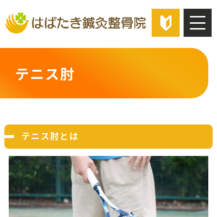
ブログ
店舗一覧
テニス肘
LINE登録はこちら
タップで電話をかける
テニス肘とは
閉じる
閉じる