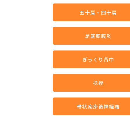
五十肩・四十肩
足底筋膜炎
ぎっくり背中
捻挫
帯状疱疹後神経痛