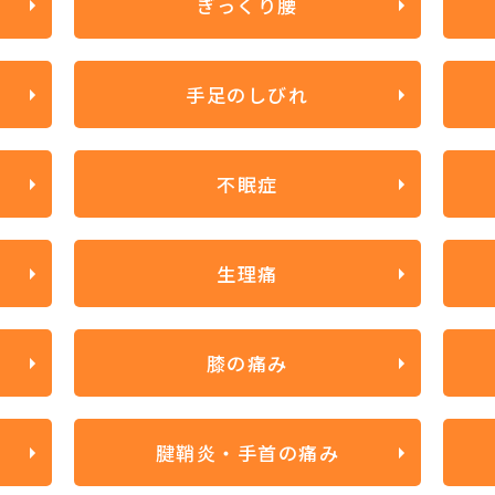
ぎっくり腰
手足のしびれ
不眠症
生理痛
膝の痛み
腱鞘炎・手首の痛み