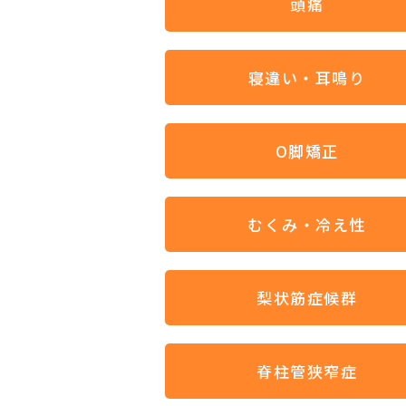
頭痛
寝違い・耳鳴り
O脚矯正
むくみ・冷え性
梨状筋症候群
脊柱管狭窄症