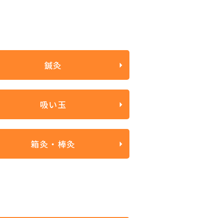
鍼灸
吸い玉
箱灸・棒灸