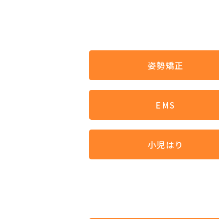
姿勢矯正
EMS
小児はり