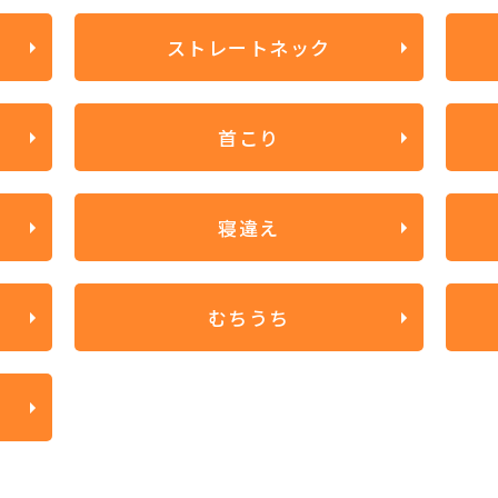
ストレートネック
首こり
寝違え
むちうち