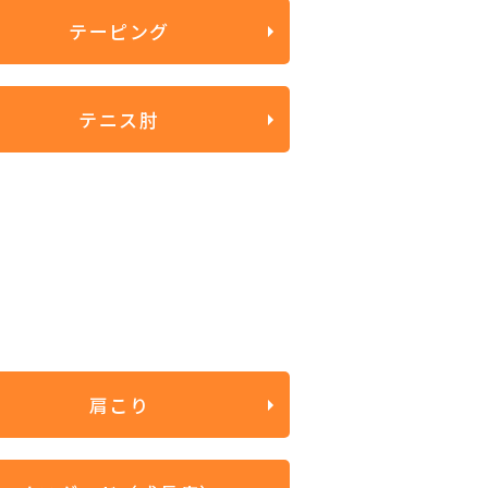
テーピング
テニス肘
肩こり