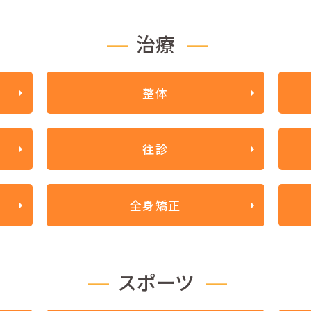
治療
整体
往診
全身矯正
スポーツ