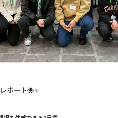
レポート🐙✨
場を体感できる1日👏