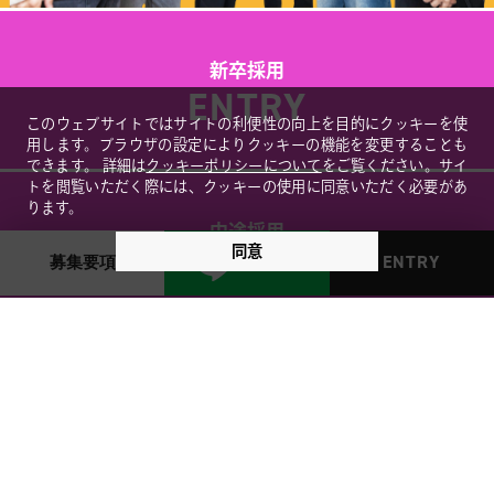
新卒採用
ENTRY
このウェブサイトではサイトの利便性の向上を目的にクッキーを使
用します。ブラウザの設定によりクッキーの機能を変更することも
できます。
詳細は
クッキーポリシーについて
をご覧ください。サイ
トを閲覧いただく際には、クッキーの使用に同意いただく必要があ
ります。
中途採用
同意
ENTRY
ENTRY
募集要項
友達追加
院見学＆施術体験予約はコチラ
(見学後に弊社自慢の施術を受けれます！)